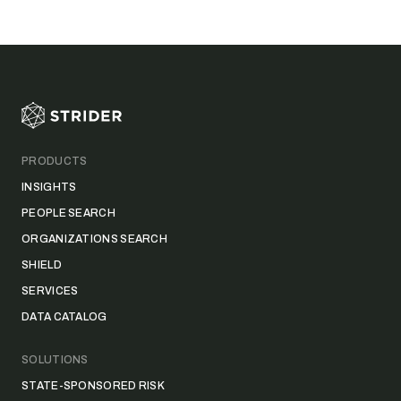
Footer
PRODUCTS
INSIGHTS
PEOPLE SEARCH
ORGANIZATIONS SEARCH
SHIELD
SERVICES
DATA CATALOG
SOLUTIONS
STATE-SPONSORED RISK